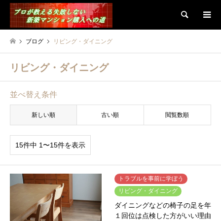
検索
ブログ
リビング・ダイニング
リビング・ダイニング
並べ替え条件
新しい順
古い順
閲覧数順
15件中 1〜15件を表示
トラブルを事前に学ぼう
リビング・ダイニング
ダイニングなどの椅子の足を年
１回位は点検した方がいい理由