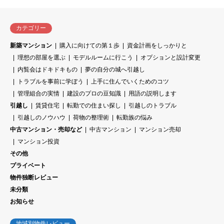
カテゴリー
新築マンション
購入に向けての第１歩
資金計画をしっかりと
理想の部屋を選ぶ
モデルルームに行こう
オプションと設計変更
内覧会はドキドキもの
夢の自分の城へ引越し
トラブルを事前に学ぼう
上手に住んでいくためのコツ
管理組合の実情
建設のプロの豆知識
用語の説明します
引越し
賃貸住宅
転勤での住まい探し
引越しのトラブル
引越しのノウハウ
荷物の整理術
転勤族の悩み
中古マンション・売却など
中古マンション
マンション売却
マンション投資
その他
プライベート
物件独断レビュー
未分類
お知らせ
地域別物件レビュー