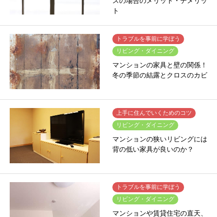
スの場合のメリット・デメリッ
ト
トラブルを事前に学ぼう
リビング・ダイニング
マンションの家具と壁の関係！
冬の季節の結露とクロスのカビ
上手に住んでいくためのコツ
リビング・ダイニング
マンションの狭いリビングには
背の低い家具が良いのか？
トラブルを事前に学ぼう
リビング・ダイニング
マンションや賃貸住宅の直天、