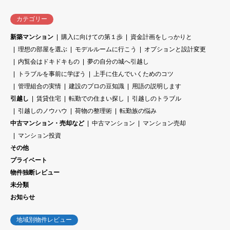
カテゴリー
新築マンション
購入に向けての第１歩
資金計画をしっかりと
理想の部屋を選ぶ
モデルルームに行こう
オプションと設計変更
内覧会はドキドキもの
夢の自分の城へ引越し
トラブルを事前に学ぼう
上手に住んでいくためのコツ
管理組合の実情
建設のプロの豆知識
用語の説明します
引越し
賃貸住宅
転勤での住まい探し
引越しのトラブル
引越しのノウハウ
荷物の整理術
転勤族の悩み
中古マンション・売却など
中古マンション
マンション売却
マンション投資
その他
プライベート
物件独断レビュー
未分類
お知らせ
地域別物件レビュー