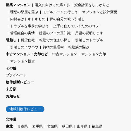
新築マンション
購入に向けての第１歩
資金計画をしっかりと
理想の部屋を選ぶ
モデルルームに行こう
オプションと設計変更
内覧会はドキドキもの
夢の自分の城へ引越し
トラブルを事前に学ぼう
上手に住んでいくためのコツ
管理組合の実情
建設のプロの豆知識
用語の説明します
引越し
賃貸住宅
転勤での住まい探し
引越しのトラブル
引越しのノウハウ
荷物の整理術
転勤族の悩み
中古マンション・売却など
中古マンション
マンション売却
マンション投資
その他
プライベート
物件独断レビュー
未分類
お知らせ
地域別物件レビュー
北海道
東北
青森県
岩手県
宮城県
秋田県
山形県
福島県