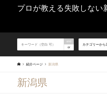
プロが教える失敗しない
and
カテゴリーから
or
紹介ページ
新潟県
新潟県