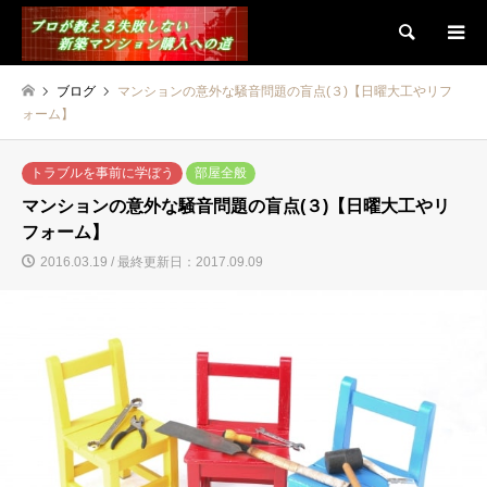
検索
ブログ
マンションの意外な騒音問題の盲点(３)【日曜大工やリフ
ォーム】
トラブルを事前に学ぼう
部屋全般
マンションの意外な騒音問題の盲点(３)【日曜大工やリ
フォーム】
2016.03.19 / 最終更新日：2017.09.09