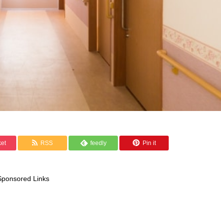
et
RSS
feedly
Pin it
Sponsored Links