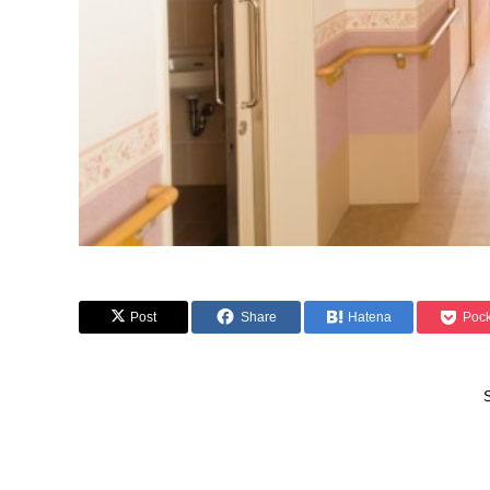
Post
Share
Hatena
Pock