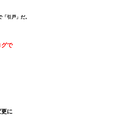
で「引戸」だ。
ログで
」
変更に