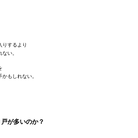
入りするより
れない。
を
手かもしれない。
き戸が多いのか？