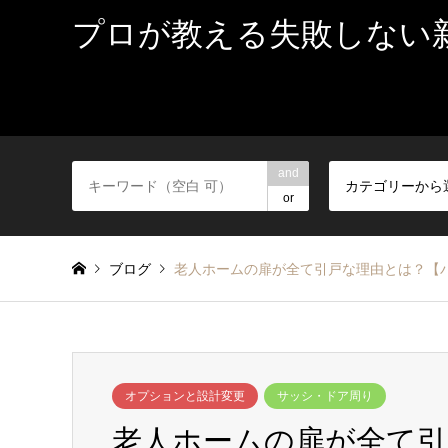
プロが教える失敗しない
and
カテゴリーから
or
ブログ
老人ホームの扉が全て引戸な理由とは？【
オプションと設計変更
サッシ・ドア周り
老人ホームの扉が全て引