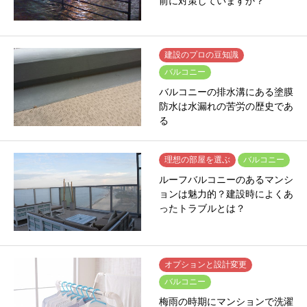
前に対策していますか？
建設のプロの豆知識
バルコニー
バルコニーの排水溝にある塗膜
防水は水漏れの苦労の歴史であ
る
理想の部屋を選ぶ
バルコニー
ルーフバルコニーのあるマンシ
ョンは魅力的？建設時によくあ
ったトラブルとは？
オプションと設計変更
バルコニー
梅雨の時期にマンションで洗濯