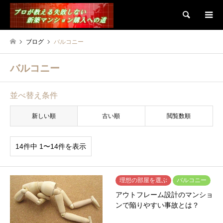
検索
ブログ
バルコニー
バルコニー
並べ替え条件
新しい順
古い順
閲覧数順
14件中 1〜14件を表示
理想の部屋を選ぶ
バルコニー
アウトフレーム設計のマンショ
ンで陥りやすい事故とは？