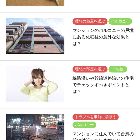
理想の部屋を選ぶ
バルコニー
マンションのバルコニーの戸境
にある化粧柱の意外な効果と
は？
理想の部屋を選ぶ
その他
線路沿いや幹線道路沿いの住宅
でチェックすべきポイントと
は？
トラブルを事前に学ぼう
バルコニー
マンションに住んでいて台風の