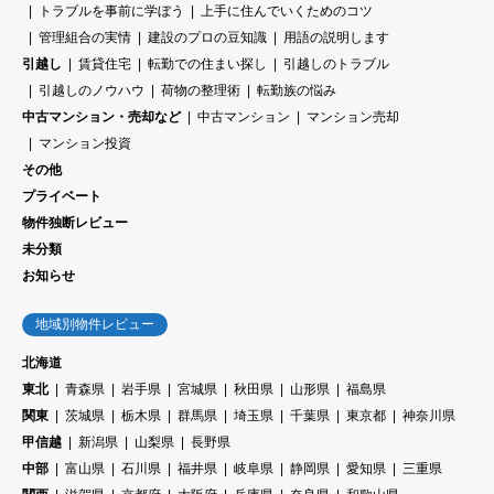
トラブルを事前に学ぼう
上手に住んでいくためのコツ
管理組合の実情
建設のプロの豆知識
用語の説明します
引越し
賃貸住宅
転勤での住まい探し
引越しのトラブル
引越しのノウハウ
荷物の整理術
転勤族の悩み
中古マンション・売却など
中古マンション
マンション売却
マンション投資
その他
プライベート
物件独断レビュー
未分類
お知らせ
地域別物件レビュー
北海道
東北
青森県
岩手県
宮城県
秋田県
山形県
福島県
関東
茨城県
栃木県
群馬県
埼玉県
千葉県
東京都
神奈川県
甲信越
新潟県
山梨県
長野県
中部
富山県
石川県
福井県
岐阜県
静岡県
愛知県
三重県