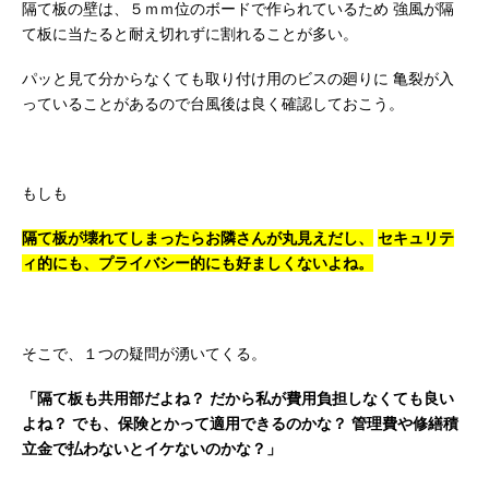
隔て板の壁は、５ｍｍ位のボードで作られているため
強風が隔
て板に当たると耐え切れずに割れることが多い。
パッと見て分からなくても取り付け用のビスの廻りに
亀裂が入
っていることがあるので台風後は良く確認しておこう。
もしも
隔て板が壊れてしまったらお隣さんが丸見えだし、
セキュリテ
ィ的にも、プライバシー的にも好ましくないよね。
そこで、１つの疑問が湧いてくる。
「隔て板も共用部だよね？
だから私が費用負担しなくても良い
よね？
でも、保険とかって適用できるのかな？
管理費や修繕積
立金で払わないとイケないのかな？」