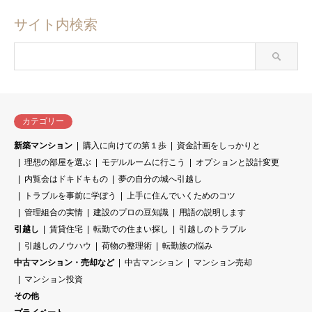
サイト内検索
カテゴリー
新築マンション
購入に向けての第１歩
資金計画をしっかりと
理想の部屋を選ぶ
モデルルームに行こう
オプションと設計変更
内覧会はドキドキもの
夢の自分の城へ引越し
トラブルを事前に学ぼう
上手に住んでいくためのコツ
管理組合の実情
建設のプロの豆知識
用語の説明します
引越し
賃貸住宅
転勤での住まい探し
引越しのトラブル
引越しのノウハウ
荷物の整理術
転勤族の悩み
中古マンション・売却など
中古マンション
マンション売却
マンション投資
その他