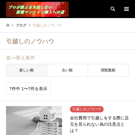
検索
ブログ
引越しのノウハウ
引越しのノウハウ
並べ替え条件
新しい順
古い順
閲覧数順
7件中 1〜7件を表示
引越しのノウハウ
会社費用で引越しをする際に足
元を見られない為の注意点と
は？